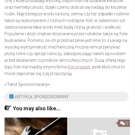
One z kolei posiadają wysoką odporność na działanie kwasów
oraz hermetyczność, dzięki czemu dobrze się nadają do kiszenia
roślin. Najróżniejsze worki na korę, ziemię czy też odpadki roślinne
także są wykonywane z różnych rodzajów folii, w zależności od
zastosowania takie worki mieć będą różną grubość i wielkość.
Popularne i dość chętnie stosowane przez rolników także są folie
budowlane. Pomimo że ich przeznaczenie jest inne, to z uwagi na
wysoką wytrzymałość mechaniczną można nimi przykrywać
plony rolne czy sprzęt rolniczy, zabezpieczając takim sposobem
przed działaniem czynników atmosferycznych. Dużą ofertę tego
typu folii ma między innymi firma
Agromaster
, jeżeli ktoś chce to
może zapoznać się z jej propozycją.
+Tekst Sponsorowany+
ARTYKUŁ SPONSOROWANY
You may also like...
0