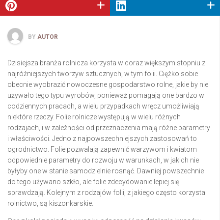
BY
AUTOR
Dzisiejsza branża rolnicza korzysta w coraz większym stopniu z
najróżniejszych tworzyw sztucznych, w tym folii. Ciężko sobie
obecnie wyobrazić nowoczesne gospodarstwo rolne, jakie by nie
używało tego typu wyrobów, ponieważ pomagają one bardzo w
codziennych pracach, a wielu przypadkach wręcz umożliwiają
niektóre rzeczy. Folie rolnicze występują w wielu różnych
rodzajach, i w zależności od przeznaczenia mają różne parametry
i właściwości. Jedno z najpowszechniejszych zastosowań to
ogrodnictwo. Folie pozwalają zapewnić warzywom i kwiatom
odpowiednie parametry do rozwoju w warunkach, w jakich nie
byłyby one w stanie samodzielnie rosnąć. Dawniej powszechnie
do tego używano szkło, ale folie zdecydowanie lepiej się
sprawdzają. Kolejnym z rodzajów folii, z jakiego często korzysta
rolnictwo, są kiszonkarskie.