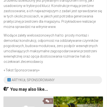
zrobieniu dowieziony jest prywatnym transportem firmy, jak i
usadowiony w trybie pod klucz. Konstrukcje mają przeróżne
zastosowanie, a ich najważniejszym z zadań jest sprawdzanie się
w tych okolicznościach, w jakich jest potrzeba generowania
praktycznej przestrzeni dla magazynu. Przykładowe realizacje
można sprawdzić na witrynie www.
Wiodące zalety wielosezonowych hal to: prosty montaż i
demontaż konstrukcji, odporność na oddziaływanie czynników
pogodowych, budowa modułowa, zero podpór wewnętrznych
umożliwiających maksymalne zagospodarowanie przestrzeni
wewnętrznej oraz opcja dostosowania rozmiarów hali do
oczekiwań zleceniodawcy.
+Tekst Sponsorowany+
ARTYKUŁ SPONSOROWANY
You may also like...
0