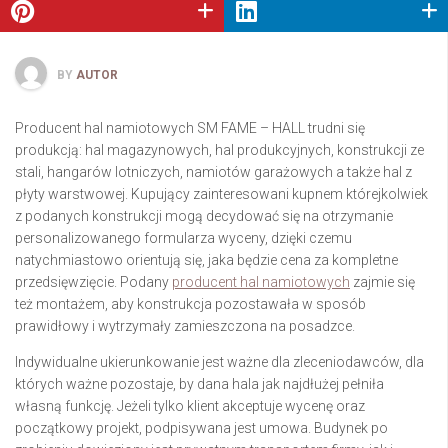
BY
AUTOR
Producent hal namiotowych SM FAME – HALL trudni się
produkcją: hal magazynowych, hal produkcyjnych, konstrukcji ze
stali, hangarów lotniczych, namiotów garażowych a także hal z
płyty warstwowej. Kupujący zainteresowani kupnem którejkolwiek
z podanych konstrukcji mogą decydować się na otrzymanie
personalizowanego formularza wyceny, dzięki czemu
natychmiastowo orientują się, jaka będzie cena za kompletne
przedsięwzięcie. Podany
producent hal namiotowych
zajmie się
też montażem, aby konstrukcja pozostawała w sposób
prawidłowy i wytrzymały zamieszczona na posadzce.
Indywidualne ukierunkowanie jest ważne dla zleceniodawców, dla
których ważne pozostaje, by dana hala jak najdłużej pełniła
własną funkcję. Jeżeli tylko klient akceptuje wycenę oraz
początkowy projekt, podpisywana jest umowa. Budynek po