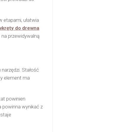
w etapami, ułatwia
wkręty do drewna
ą na przewidywalną
narzędzi. Stałość
żdy element ma
tat powinien
a powinna wynikać z
ostaje