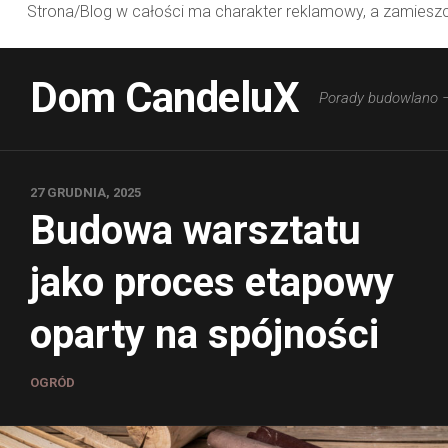
Strona/Blog w całości ma charakter reklamowy, a zamieszc
Skip
to
Dom CandeluX
Porady budowlano 
content
27 GRUDNIA, 2025
Budowa warsztatu
jako proces etapowy
oparty na spójności
OGRÓD