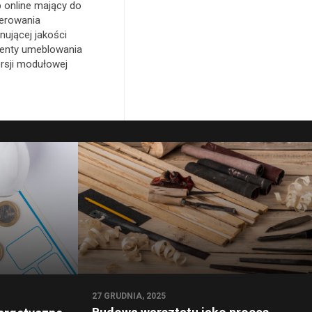
p online mający do
erowania
nującej jakości
enty umeblowania
rsji modułowej
27 GRUDNIA, 2025