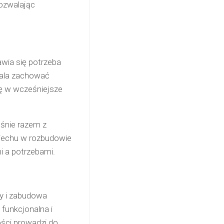
pozwalając
awia się potrzeba
wala zachować
ę w wcześniejsze
ośnie razem z
piechu w rozbudowie
 a potrzebami.
zy i zabudowa
funkcjonalna i
ości prowadzi do