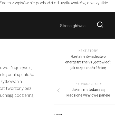
 Żaden z wpisów nie pochodzi od użytkowników, a wszystkie
Strona główna
NEXT STORY
Rzetelne świadectwo
energetyczne vs „gotowiec”:
owo. Najczęściej
jak rozpoznać różnicę
unkcjonalną całość.
użytkowania,
PREVIOUS STORY
ztat tworzony bez
Jakimi metodami są
rudniają codzienną
kładzione winylowe panele