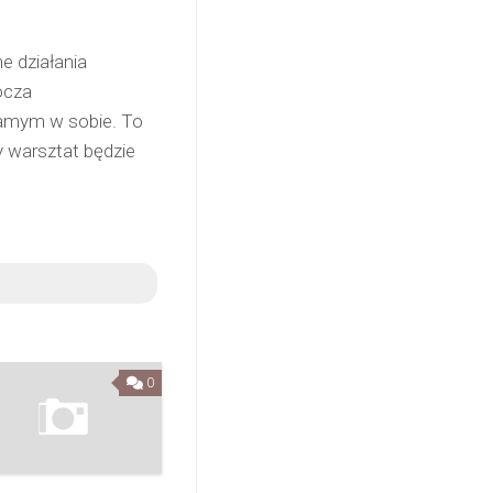
e działania
ocza
samym w sobie. To
y warsztat będzie
0