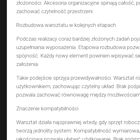
złożoności. Akcesoria organizacyjne spinają całość, 
zachować czytelność przestrzeni.
Rozbudowa warsztatu w kolejnych etapach
Podczas realizacji coraz bardziej złożonych zadań poj
uzupełniania wyposażenia. Etapowa rozbudowa poz
spójność. Każdy nowy element powinien wpisywać si
założenia.
Takie podejście sprzyja przewidywalności. Warsztat r
użytkownikiem, zachowując czytelny układ. Brak poś
pozwala zachować równowagę między możliwościami
Znaczenie kompatybilności
Warsztat działa najsprawniej wtedy, gdy sprzęt roboc
tworzą jednolity system. Kompatybilność wymiarowa, 
jakościowa pozwala ułatwić użytkowanie. Brak spójn