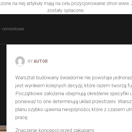
zone na niej artykuły mają na celu pozycjonowanie stron www.
zostały opłacone.
– remontowe
BY
AUTOR
Warsztat budowany świadomie nie powstaje jednoraz
jest wynikiem kolejnych decyzji, które razem tworzą f
Początkowe założenia obejmują określenie specyfiki 
ponieważ to one determinują układ przestrzeni. Wars
planu szybko ujawnia niespójności, które z czasem ut
pracę.
Znaczenie koncepcji przed zakupami