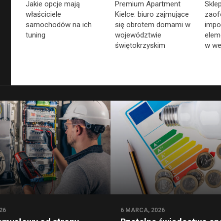
Skle
Jakie opcje mają
Premium Apartment
zaof
właściciele
Kielce: biuro zajmujące
impo
samochodów na ich
się obrotem domami w
elem
tuning
województwie
w we
świętokrzyskim
26
6 MARCA, 2026