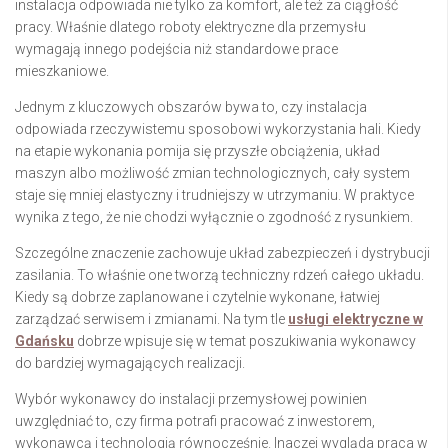
instalacja odpowiada nie tylko za komfort, ale też za ciągłość
pracy. Właśnie dlatego roboty elektryczne dla przemysłu
wymagają innego podejścia niż standardowe prace
mieszkaniowe.
Jednym z kluczowych obszarów bywa to, czy instalacja
odpowiada rzeczywistemu sposobowi wykorzystania hali. Kiedy
na etapie wykonania pomija się przyszłe obciążenia, układ
maszyn albo możliwość zmian technologicznych, cały system
staje się mniej elastyczny i trudniejszy w utrzymaniu. W praktyce
wynika z tego, że nie chodzi wyłącznie o zgodność z rysunkiem.
Szczególne znaczenie zachowuje układ zabezpieczeń i dystrybucji
zasilania. To właśnie one tworzą techniczny rdzeń całego układu.
Kiedy są dobrze zaplanowane i czytelnie wykonane, łatwiej
zarządzać serwisem i zmianami. Na tym tle
usługi elektryczne w
Gdańsku
dobrze wpisuje się w temat poszukiwania wykonawcy
do bardziej wymagających realizacji.
Wybór wykonawcy do instalacji przemysłowej powinien
uwzględniać to, czy firma potrafi pracować z inwestorem,
wykonawcą i technologią równocześnie. Inaczej wygląda praca w