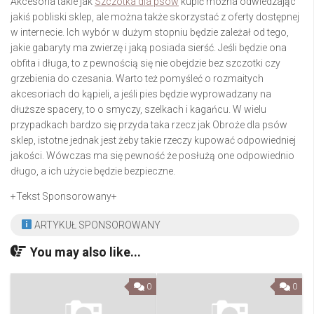
Akcesoria takie jak
Szczotka dla psów
kupić można odwiedzając
jakiś pobliski sklep, ale można także skorzystać z oferty dostępnej
w internecie. Ich wybór w dużym stopniu będzie zależał od tego,
jakie gabaryty ma zwierzę i jaką posiada sierść. Jeśli będzie ona
obfita i długa, to z pewnością się nie obejdzie bez szczotki czy
grzebienia do czesania. Warto też pomyśleć o rozmaitych
akcesoriach do kąpieli, a jeśli pies będzie wyprowadzany na
dłuższe spacery, to o smyczy, szelkach i kagańcu. W wielu
przypadkach bardzo się przyda taka rzecz jak Obroże dla psów
sklep, istotne jednak jest żeby takie rzeczy kupować odpowiedniej
jakości. Wówczas ma się pewność że posłużą one odpowiednio
długo, a ich użycie będzie bezpieczne.
+Tekst Sponsorowany+
ARTYKUŁ SPONSOROWANY
You may also like...
0
0