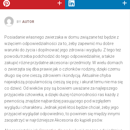
BY
AUTOR
Posiadanie własnego zwierzaka w domu związane też będzie z
wzięciem odpowiedzialności za to, żeby zapewnić mu dobre
warunki do życia i dopilnować jego zdrowia i wyglądu. Z tego też
powodu trzeba podchodzić do tego odpowiedzialnie, a także
zakupić różne przydatne akcesoria i przedmioty. W wielu domach
o zwierzęta się dba prawie jak o członków rodziny, dzięki czemu
długo się one cieszą zdrowiem i kondycją. Aktualnie chyba
największą popularnością cieszą się psy, i akurat temu nie ma się
co dziwić. Od wieków psy są bowiem uważane za najlepszego
przyjaciela człowieka, a dzięki dużej różnorodności ras każdy z
pewnością znajdzie najbardziej pasującego pod względem
wyglądu i charakteru. Jednak jeżeli ktoś będzie chciał, żeby jego
przyjaciel wyglądał odpowiednio, to powinien się między innymi
zaopatrzyć w najróżniejsze Akcesoria do kąpieli psów.