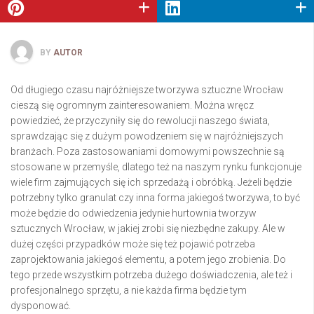
BY
AUTOR
Od długiego czasu najróżniejsze tworzywa sztuczne Wrocław
cieszą się ogromnym zainteresowaniem. Można wręcz
powiedzieć, że przyczyniły się do rewolucji naszego świata,
sprawdzając się z dużym powodzeniem się w najróżniejszych
branżach. Poza zastosowaniami domowymi powszechnie są
stosowane w przemyśle, dlatego też na naszym rynku funkcjonuje
wiele firm zajmujących się ich sprzedażą i obróbką. Jeżeli będzie
potrzebny tylko granulat czy inna forma jakiegoś tworzywa, to być
może będzie do odwiedzenia jedynie hurtownia tworzyw
sztucznych Wrocław, w jakiej zrobi się niezbędne zakupy. Ale w
dużej części przypadków może się też pojawić potrzeba
zaprojektowania jakiegoś elementu, a potem jego zrobienia. Do
tego przede wszystkim potrzeba dużego doświadczenia, ale też i
profesjonalnego sprzętu, a nie każda firma będzie tym
dysponować.