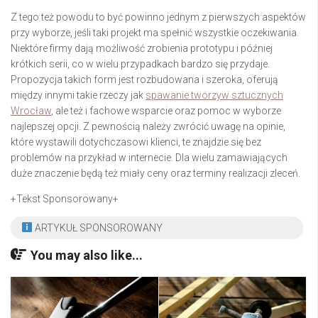
Z tego też powodu to być powinno jednym z pierwszych aspektów
przy wyborze, jeśli taki projekt ma spełnić wszystkie oczekiwania.
Niektóre firmy dają możliwość zrobienia prototypu i później
krótkich serii, co w wielu przypadkach bardzo się przydaje.
Propozycja takich form jest rozbudowana i szeroka, oferują
między innymi takie rzeczy jak
spawanie tworzyw sztucznych
Wrocław
, ale też i fachowe wsparcie oraz pomoc w wyborze
najlepszej opcji. Z pewnością należy zwrócić uwagę na opinie,
które wystawili dotychczasowi klienci, te znajdzie się bez
problemów na przykład w internecie. Dla wielu zamawiających
duże znaczenie będą też miały ceny oraz terminy realizacji zleceń.
+Tekst Sponsorowany+
ARTYKUŁ SPONSOROWANY
You may also like...