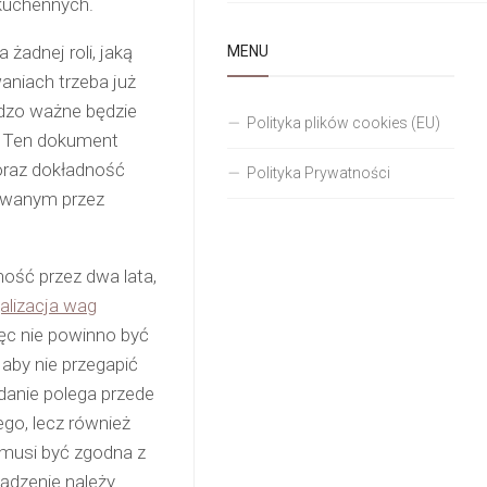
kuchennych.
żadnej roli, jaką
MENU
aniach trzeba już
dzo ważne będzie
Polityka plików cookies (EU)
ę. Ten dokument
oraz dokładność
Polityka Prywatności
rowanym przez
ność przez dwa lata,
galizacja wag
ięc nie powinno być
 aby nie przegapić
adanie polega przede
go, lecz również
musi być zgodna z
ządzenie należy