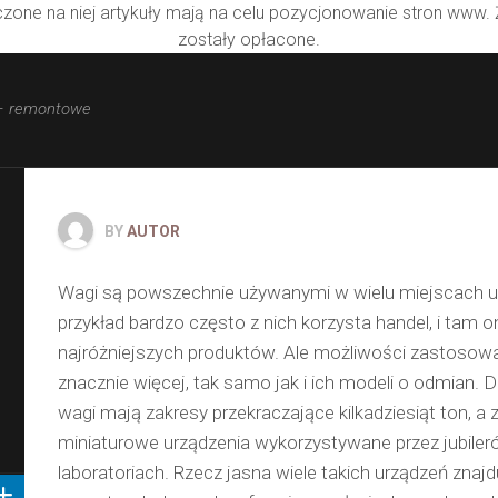
zone na niej artykuły mają na celu pozycjonowanie stron www.
zostały opłacone.
– remontowe
BY
AUTOR
Wagi są powszechnie używanymi w wielu miejscach u
przykład bardzo często z nich korzysta handel, i tam 
najróżniejszych produktów. Ale możliwości zastosowa
znacznie więcej, tak samo jak i ich modeli o odmia
wagi mają zakresy przekraczające kilkadziesiąt ton, a z
miniaturowe urządzenia wykorzystywane przez jubile
laboratoriach. Rzecz jasna wiele takich urządzeń znajd