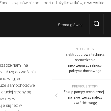
 Żaden z wpisów nie pochodzi od użytkowników, a wszystkie
Strona główna
NEXT STORY
Elektrooporowa technika
sprawdzenia
rządzeniami. na
nieprzepuszczalności
pokrycia dachowego
one służą do ważenia
nia wag jest
n. Duże samochodowe
PREVIOUS STORY
 drugiej strony są
Zakup pompy technicznej –
na jakie rzeczy należy
rów czy w
zwrócić uwagę
uje się też w