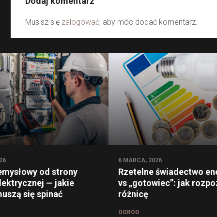
Dodaj komentarz
Musisz się
zalogować
, aby móc dodać komentarz.
26
6 MARCA, 2026
emysłowy od strony
Rzetelne świadectwo en
elektrycznej — jakie
vs „gotowiec”: jak rozp
uszą się spinać
różnicę
OGRÓD