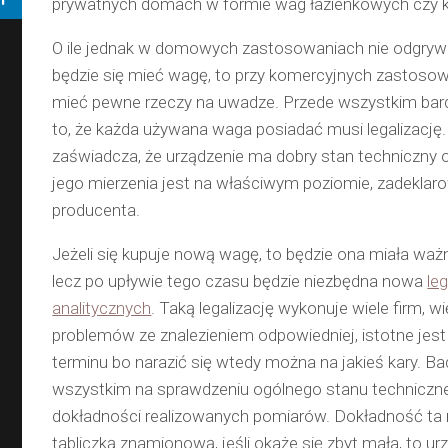
prywatnych domach w formie wag łazienkowych czy 
O ile jednak w domowych zastosowaniach nie odgrywa 
będzie się mieć wagę, to przy komercyjnych zastosow
mieć pewne rzeczy na uwadze. Przede wszystkim bar
to, że każda używana waga posiadać musi legalizacj
zaświadcza, że urządzenie ma dobry stan techniczny 
jego mierzenia jest na właściwym poziomie, zadekla
producenta.
Jeżeli się kupuje nową wagę, to będzie ona miała waż
lecz po upływie tego czasu będzie niezbędna nowa
le
analitycznych
. Taką legalizację wykonuje wiele firm, w
problemów ze znalezieniem odpowiedniej, istotne jest
terminu bo narazić się wtedy można na jakieś kary. B
wszystkim na sprawdzeniu ogólnego stanu techniczne
dokładności realizowanych pomiarów. Dokładność ta 
tabliczką znamionową, jeśli okaże się zbyt mała, to ur