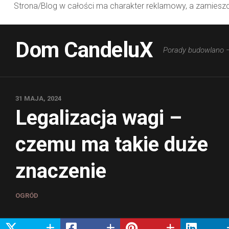
Strona/Blog w całości ma charakter reklamowy, a zamieszc
Skip
to
Dom CandeluX
Porady budowlano 
content
31 MAJA, 2024
Legalizacja wagi –
czemu ma takie duże
znaczenie
OGRÓD