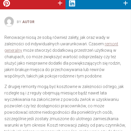
BY
AUTOR
Renowacje niosą ze sobą również zalety, jak oraz wady w
zależności od indywidualnych uwarunkowań. Czasem
remont
generalny
może stworzyć dodatkową przestrzeń użytkową w
chałupach, co może zwiększyć wartość odsprzedaży czy też
służyć jako niesprawne dodatki dla powiększających się rodzin,
jakim brakuje miejsca do przechowywania lub rewirów
wspólnych, takich jak pokoje rodzinne i tym podobne.
Z drugiej remonty mogą być kosztowne w zależności od tego, jak
rozległe są i z reguły obejmują miesiące bądź nawet lata
wyczekiwania na zakończenie z powodu zwłok w uzyskiwaniu
pozwoleń czy też dostępności pracowników, co może
powodować istotne niedogodności dla poniektórych osób,
szczególnie jeśli zostały zmuszone do ulotnego zamieszkania
warunki w tym okresie. Koszt renowacji zależy od paru czynników,