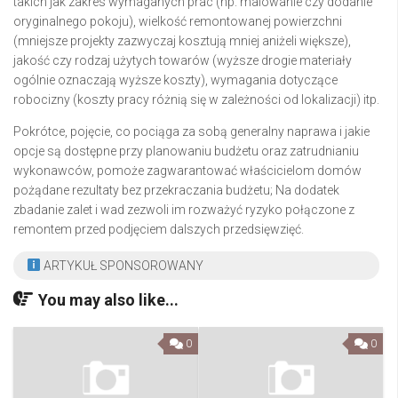
takich jak zakres wymaganych prac (np. malowanie czy dodanie
oryginalnego pokoju), wielkość remontowanej powierzchni
(mniejsze projekty zazwyczaj kosztują mniej aniżeli większe),
jakość czy rodzaj użytych towarów (wyższe drogie materiały
ogólnie oznaczają wyższe koszty), wymagania dotyczące
robocizny (koszty pracy różnią się w zależności od lokalizacji) itp.
Pokrótce, pojęcie, co pociąga za sobą generalny naprawa i jakie
opcje są dostępne przy planowaniu budżetu oraz zatrudnianiu
wykonawców, pomoże zagwarantować właścicielom domów
pożądane rezultaty bez przekraczania budżetu; Na dodatek
zbadanie zalet i wad zezwoli im rozważyć ryzyko połączone z
remontem przed podjęciem dalszych przedsięwzięć.
ARTYKUŁ SPONSOROWANY
You may also like...
0
0