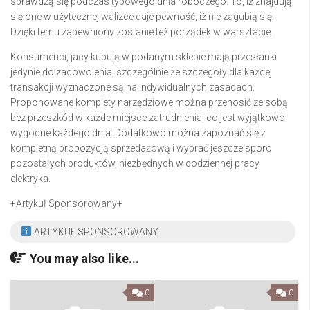
sprawdzą się podczas typowego dnia roboczego. To, iż znajdują
się one w użytecznej walizce daje pewność, iż nie zagubią się.
Dzięki temu zapewniony zostanie też porządek w warsztacie.
Konsumenci, jacy kupują w podanym sklepie mają przesłanki
jedynie do zadowolenia, szczególnie że szczegóły dla każdej
transakcji wyznaczone są na indywidualnych zasadach.
Proponowane komplety narzędziowe można przenosić ze sobą
bez przeszkód w każde miejsce zatrudnienia, co jest wyjątkowo
wygodne każdego dnia. Dodatkowo można zapoznać się z
kompletną propozycją sprzedażową i wybrać jeszcze sporo
pozostałych produktów, niezbędnych w codziennej pracy
elektryka.
+
Artykuł Sponsorowany
+
ARTYKUŁ SPONSOROWANY
You may also like...
0
0