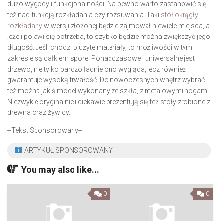
dużo wygody i funkcjonalności. Na pewno warto zastanowić się
też nad funkcją rozkładania czy rozsuwania. Taki
stół okrągły
rozkładany
w wersji złożonej będzie zajmował niewiele miejsca, a
jeżeli pojawi się potrzeba, to szybko będzie można zwiększyć jego
długość. Jeśli chodzi o użyte materiały, to możliwości w tym
zakresie są całkiem spore. Ponadczasowe i uniwersalne jest
drzewo, nie tylko bardzo ładnie ono wygląda, lecz również
gwarantuje wysoką trwałość. Do nowoczesnych wnętrz wybrać
też można jakiś model wykonany ze szkła, z metalowymi nogami.
Niezwykle oryginalnie i ciekawie prezentują się też stoły zrobione z
drewna oraz żywicy.
+Tekst Sponsorowany+
ARTYKUŁ SPONSOROWANY
You may also like...
0
0