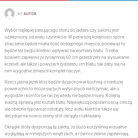
BY
AUTOR
Wybór najlepiej pasującego stołu do jadalni czy salonu jest
uzależniony od wielu czynników. W pierwszej kolejności spore
znaczenie będzie miała ilość dostępnego miejsca, ponieważ to
będzie też bezpośrednio wpływać na wymiary blatu. Trzeba
bowiem zapewnić przynajmniej 60 cm przestrzeni na wysuwanie
krzeseł, ale także i powyżej trzydziestu cm blatu, tak żeby się na
nim wygodnie zmieścił komplet naczyń.
Rzecz jasna jeżeli ktoś będzie dysponował kuchnią o niedużej
powierzchni to może się tych wytycznych nie trzymać, ale o
wygodzie i komforcie raczej wtedy nie będzie mowy. Kolejną
ważną sprawą jest kształt blatu. Największą popularnością cieszą
się obecnie typowe prostokąty, lecz wielu klientów także się
decyduje na nowoczesny stół okrągły rozkładany.
Okrągłe stoły dysponują tą zaletą, że dużo korzystniej wizualnie
wyglądają w mniejszych wnętrzach, a równocześnie zapewniają