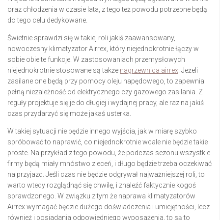
oraz chłodzenia w czasie lata, z tego też powodu potrzebne będą
do tego celu dedykowane.
Świetnie sprawdzi się w takiej roli jakiś zaawansowany,
nowoczesny klimatyzator Airrex, który niejednokrotnie łączy w
sobie obie te funkcje. W zastosowaniach przemysłowych
niejednokrotnie stosowane są także
nagrzewnica airrex
. Jeżeli
zasilane one będą przy pomocy oleju napędowego, to zapewnia
pełną niezależność od elektrycznego czy gazowego zasilania. Z
reguły projektuje się je do długiej i wydajnej pracy, ale raz na jakiś
czas przydarzyć się może jakaś usterka.
W takiej sytuacji nie będzie innego wyjścia, jak w miarę szybko
spróbować to naprawić, co niejednokrotnie wcale nie będzie takie
proste. Na przykład z tego powodu, że podczas sezonu wszystkie
firmy będą miały mnóstwo zleceń, i długo będzie trzeba oczekiwać
na przyjazd. Jeśli czas nie będzie odgrywał najważniejszej roli, to
warto wtedy rozglądnąć się chwilę, i znaleźć faktycznie kogoś
sprawdzonego. W związku z tym że naprawa klimatyzatorów
Airrex wymagać będzie dużego doświadczenia i umiejętności, lecz
również i posiadania odpowiedniego wyposażenia, to są to