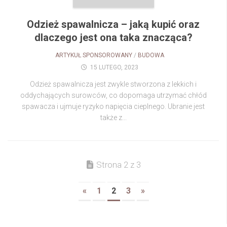
Odzież spawalnicza – jaką kupić oraz
dlaczego jest ona taka znacząca?
ARTYKUŁ SPONSOROWANY
/
BUDOWA
15 LUTEGO, 2023
Odzież spawalnicza jest zwykle stworzona z lekkich i
oddychających surowców, co dopomaga utrzymać chłód
spawacza i ujmuje ryzyko napięcia cieplnego. Ubranie jest
także z...
Strona 2 z 3
«
1
2
3
»