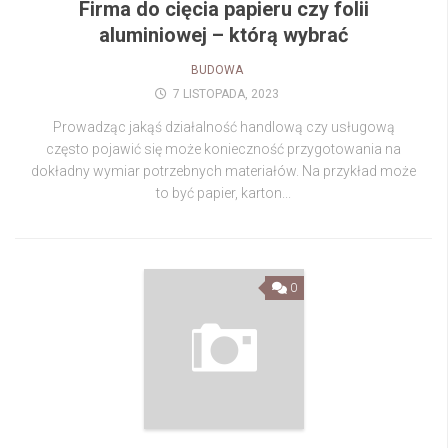
Firma do cięcia papieru czy folii
aluminiowej – którą wybrać
BUDOWA
7 LISTOPADA, 2023
Prowadząc jakąś działalność handlową czy usługową
często pojawić się może konieczność przygotowania na
dokładny wymiar potrzebnych materiałów. Na przykład może
to być papier, karton...
0