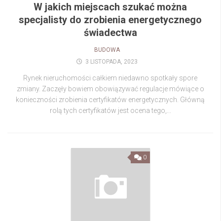
W jakich miejscach szukać można
specjalisty do zrobienia energetycznego
świadectwa
BUDOWA
3 LISTOPADA, 2023
Rynek nieruchomości całkiem niedawno spotkały spore
zmiany. Zaczęły bowiem obowiązywać regulacje mówiące o
konieczności zrobienia certyfikatów energetycznych. Główną
rolą tych certyfikatów jest ocena tego,...
0