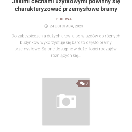
Jakimi cechami użytkowymi powinny się
charakteryzować przemysłowe bramy
BUDOWA
24 LISTOPADA, 2023
Do zabezpieczenia dużych drzwi albo wjazdów do różnych
budynków wykorzystuje się bardzo często bramy
przemysłowe. Są one dostępne w dużej ilości rodzajów,
różniących się...
0