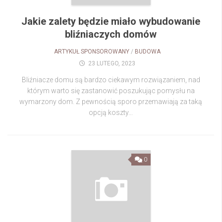
Jakie zalety będzie miało wybudowanie
bliźniaczych domów
ARTYKUŁ SPONSOROWANY
/
BUDOWA
23 LUTEGO, 2023
Bliźniacze domu są bardzo ciekawym rozwiązaniem, nad
którym warto się zastanowić poszukując pomysłu na
wymarzony dom. Z pewnością sporo przemawiają za taką
opcją koszty...
0