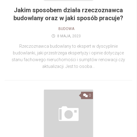
Jakim sposobem działa rzeczoznawca
budowlany oraz w jaki sposób pracuje?
BUDOWA
8 MAJA, 2023
Rzeczoznawca budowlany to ekspert w dyscyplinie
budowlanki, jaki przestrzega ekspertyzy i opinie dotyczące
stanu fachowego nieruchomości i sumptów renowacji czy
aktualizacji. Jest to osoba...
0