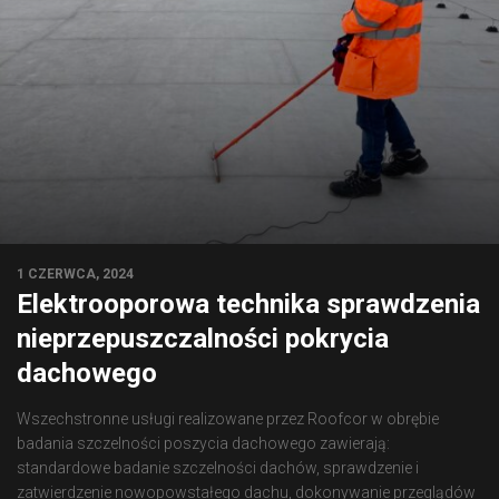
1 CZERWCA, 2024
Elektrooporowa technika sprawdzenia
nieprzepuszczalności pokrycia
dachowego
Wszechstronne usługi realizowane przez Roofcor w obrębie
badania szczelności poszycia dachowego zawierają:
standardowe badanie szczelności dachów, sprawdzenie i
zatwierdzenie nowopowstałego dachu, dokonywanie przeglądów