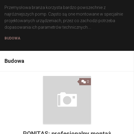
Przemysłowa branża korzysta bardzo powszechnie z
najróżniejszych pomp. Często są one montowane w specjalnie
projektowanych urządzeniach, przez co zachodzi potrzeba
dopasowania ich parametrów technicznych....
BUDOWA
Budowa
0
PONITAS: profesjonalny montaż