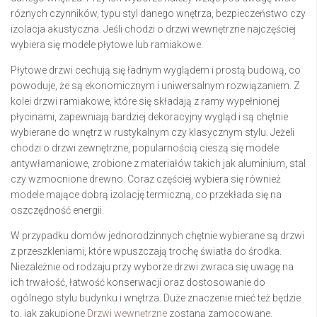
różnych czynników, typu styl danego wnętrza, bezpieczeństwo czy
izolacja akustyczna. Jeśli chodzi o drzwi wewnętrzne najczęściej
wybiera się modele płytowe lub ramiakowe.
Płytowe drzwi cechują się ładnym wyglądem i prostą budową, co
powoduje, że są ekonomicznym i uniwersalnym rozwiązaniem. Z
kolei drzwi ramiakowe, które się składają z ramy wypełnionej
płycinami, zapewniają bardziej dekoracyjny wygląd i są chętnie
wybierane do wnętrz w rustykalnym czy klasycznym stylu. Jeżeli
chodzi o drzwi zewnętrzne, popularnością cieszą się modele
antywłamaniowe, zrobione z materiałów takich jak aluminium, stal
czy wzmocnione drewno. Coraz częściej wybiera się również
modele mające dobrą izolację termiczną, co przekłada się na
oszczędność energii.
W przypadku domów jednorodzinnych chętnie wybierane są drzwi
z przeszkleniami, które wpuszczają trochę światła do środka.
Niezależnie od rodzaju przy wyborze drzwi zwraca się uwagę na
ich trwałość, łatwość konserwacji oraz dostosowanie do
ogólnego stylu budynku i wnętrza. Duże znaczenie mieć też będzie
to, jak zakupione
Drzwi wewnętrzne
zostaną zamocowane.