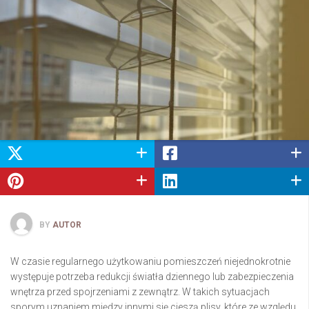
BY
AUTOR
W czasie regularnego użytkowaniu pomieszczeń niejednokrotnie
występuje potrzeba redukcji światła dziennego lub zabezpieczenia
wnętrza przed spojrzeniami z zewnątrz. W takich sytuacjach
sporym uznaniem między innymi się cieszą plisy, które ze względu