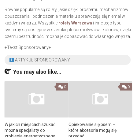
Równie popularne są rolety, jakie dzięki prostemu mechanizmowi
opuszczania i podnoszenia materiału sprawdzają się niemal w
każdym wnętrzu. Wszystkie
rolety Warszawa
i inne tego typu
systemy są dostępne w szerokiej ilości motywów i kolorów, dzięki
czemu bez trudności można je dopasować do własnego wnętrza.
+Tekst Sponsorowany+
ARTYKUŁ SPONSOROWANY
You may also like...
0
0
W jakich miejscach szukać
Opiekowanie się psem –
można specjalisty do
które akcesoria mogą się
zrobienia energetycznego
przydać