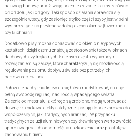
na swoją budowę umożliwiają przemieszczanie tkaniny zarówno
od od dołu jak i od góry. Taki sposób działania sprawdza się
szczególnie wtedy, gdy zasłonięcie tylko części szyby jest w pełni
wystarczające, na przykład w dolnej części okien w {łazienkach
czy kuchniach.
Dodatkowo plisy można dopasować do okien o nietypowych
kształtach, dzięki czemu znajdują zastosowanie także w oknach
dachowych czy trójkątnych. Kolejnym często wybieranym
rozwiązaniem są żaluzje, które charakteryzują się możliwością
regulowania poziomu dopływu światła bez potrzeby ich
całkowitego zwijania.
Położenie nachylenia listew da się łatwo modyfikować, co daje
pełną swobodę regulacji nad ilością wpadającego światła.
Zależnie od materiału, z którego są zrobione, mogą wprowadzić
do wnętrza ciekawe efekty estetyczne i pasują dobrze zarówno do
współczesnych, jak i tradycyjnych aranżacji. W przypadku
tradycyjnych żaluzji aluminiowych czy drewnianych warto zwrócić
sporo uwagi na ich odporność na uszkodzenia oraz prostotę w
zachowaniu higieny.